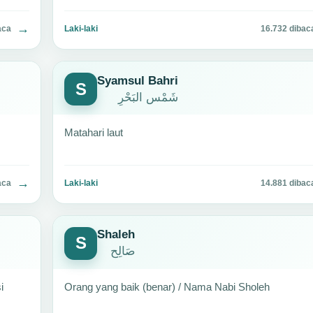
→
aca
Laki-laki
16.732 dibac
Syamsul Bahri
S
شَمْس البَحْرِ
Matahari laut
→
aca
Laki-laki
14.881 dibac
Shaleh
S
صَالِح
i
Orang yang baik (benar) / Nama Nabi Sholeh