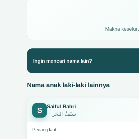
Makna keselur
Ingin mencari nama lain?
Nama anak laki-laki lainnya
Saiful Bahri
S
سَيْفُ البَحْر
Pedang laut