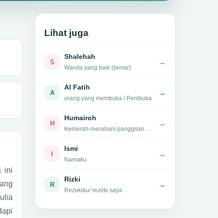
Lihat juga
Shalehah
→
S
Wanita yang baik (benar)
Al Fatih
→
A
orang yang membuka / Pembuka
Humairoh
→
H
Kemerah-merahan/ panggilan Nabi Muhammad kepada istrinya Aisah
Ismi
→
I
Namaku
 ini
Rizki
→
R
Rezekiku/ rezeki saya
ulia
dapi