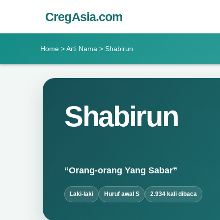
CregAsia.com
Home
>
Arti Nama
> Shabirun
Shabirun
“Orang-orang Yang Sabar”
Laki-laki
Huruf awal S
2.934 kali dibaca