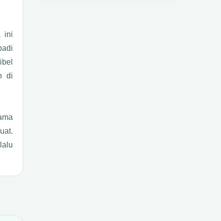
 ini
badi
ibel
n di
Nama
uat.
lalu