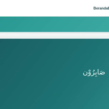
Beranda
صَابِرُوْن