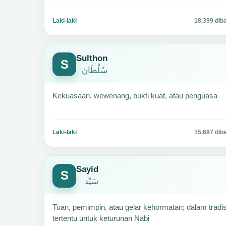
Laki-laki
18.399 dib
Sulthon
S
سُلْطَان
Kekuasaan, wewenang, bukti kuat, atau penguasa
Laki-laki
15.687 dib
Sayid
S
سَيِّد
Tuan, pemimpin, atau gelar kehormatan; dalam tradis
tertentu untuk keturunan Nabi