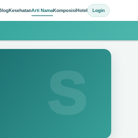
Blog
Kesehatan
Arti Nama
Komposisi
Hotel
Login
S