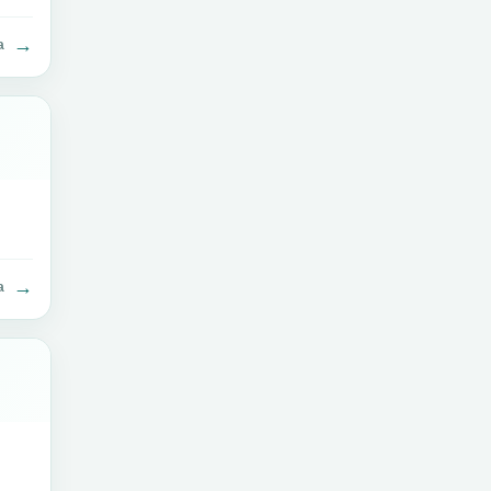
→
a
→
a