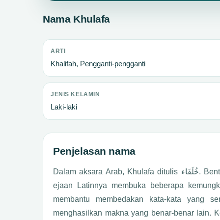
Nama Khulafa
ARTI
Khalifah, Pengganti-pengganti
JENIS KELAMIN
Laki-laki
Penjelasan nama
Dalam aksara Arab, Khulafa ditulis خُلَفَاء. Bentuk tersebut membawa makna khalifah, pengganti-pengganti. Jika
ejaan Latinnya membuka beberapa kemungkin
membantu membedakan kata-kata yang seru
menghasilkan makna yang benar-benar lain. Kep