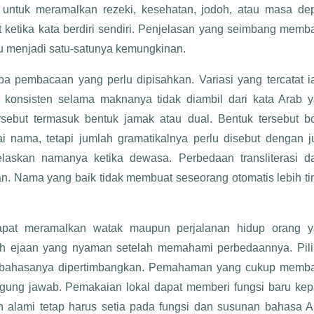
 untuk meramalkan rezeki, kesehatan, jodoh, atau masa de
 ketika kata berdiri sendiri. Penjelasan yang seimbang memb
tu menjadi satu-satunya kemungkinan.
a pembacaan yang perlu dipisahkan. Variasi yang tercatat i
ra konsisten selama maknanya tidak diambil dari kata Arab 
sebut termasuk bentuk jamak atau dual. Bentuk tersebut b
 nama, tetapi jumlah gramatikalnya perlu disebut dengan ju
askan namanya ketika dewasa. Perbedaan transliterasi d
kan. Nama yang baik tidak membuat seseorang otomatis lebih ti
apat meramalkan watak maupun perjalanan hidup orang 
ih ejaan yang nyaman setelah memahami perbedaannya. Pil
si bahasanya dipertimbangkan. Pemahaman yang cukup memb
gung jawab. Pemakaian lokal dapat memberi fungsi baru ke
n alami tetap harus setia pada fungsi dan susunan bahasa A