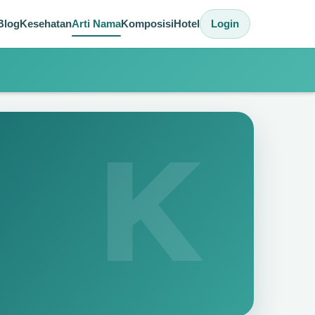
Blog
Kesehatan
Arti Nama
Komposisi
Hotel
Login
K