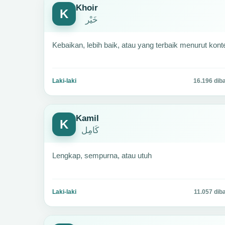
Khoir
K
خَيْر
Kebaikan, lebih baik, atau yang terbaik menurut kon
Laki-laki
16.196 dib
Kamil
K
كَامِل
Lengkap, sempurna, atau utuh
Laki-laki
11.057 dib