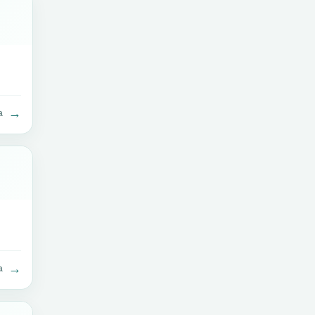
→
a
→
a