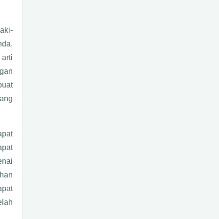
aki-
nda,
arti
ngan
buat
yang
apat
apat
enai
ihan
apat
elah