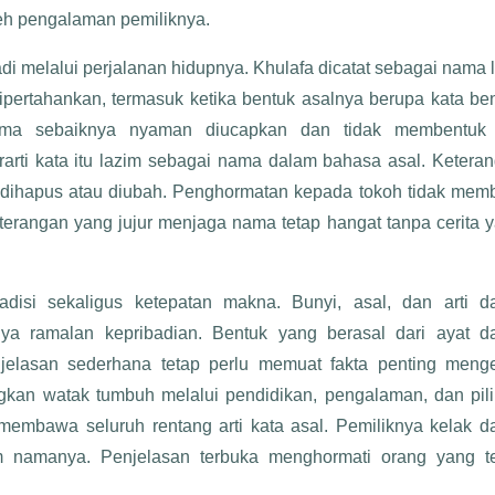
leh pengalaman pemiliknya.
i melalui perjalanan hidupnya. Khulafa dicatat sebagai nama l
ipertahankan, termasuk ketika bentuk asalnya berupa kata be
ama sebaiknya nyaman diucapkan dan tidak membentuk 
rarti kata itu lazim sebagai nama dalam bahasa asal. Ketera
lu dihapus atau diubah. Penghormatan kepada tokoh tidak mem
terangan yang jujur menjaga nama tetap hangat tanpa cerita 
isi sekaligus ketepatan makna. Bunyi, asal, dan arti d
ya ramalan kepribadian. Bentuk yang berasal dari ayat d
njelasan sederhana tetap perlu memuat fakta penting meng
an watak tumbuh melalui pendidikan, pengalaman, dan pil
membawa seluruh rentang arti kata asal. Pemiliknya kelak d
m namanya. Penjelasan terbuka menghormati orang yang t