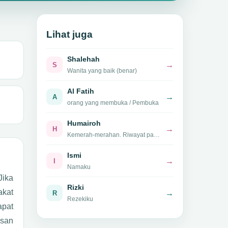
Lihat juga
Shalehah
→
S
Wanita yang baik (benar)
Al Fatih
→
A
orang yang membuka / Pembuka
Humairoh
→
H
Kemerah-merahan. Riwayat panggilan kepada Aisyah perlu disampaikan hati-hati
Ismi
→
I
Namaku
Rizki
akat
→
R
Rezekiku
apat
asan