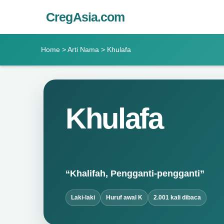
CregAsia.com
Home
>
Arti Nama
> Khulafa
Khulafa
“Khalifah, Pengganti-pengganti”
Laki-laki
Huruf awal K
2.001 kali dibaca