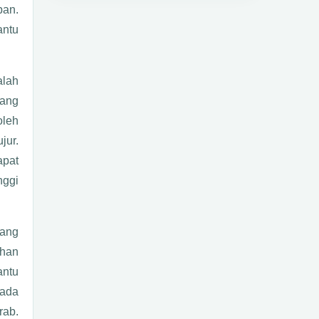
pan.
antu
alah
yang
oleh
jur.
apat
nggi
yang
ihan
antu
pada
rab.