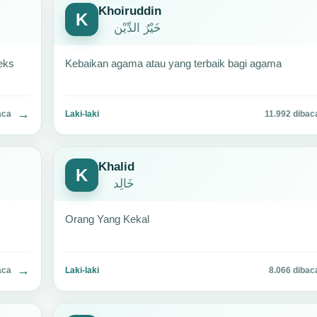
Khoiruddin
K
خَيْرُ الدِّيْن
teks
Kebaikan agama atau yang terbaik bagi agama
→
aca
Laki-laki
11.992 dibac
Khalid
K
خَالِد
Orang Yang Kekal
→
aca
Laki-laki
8.066 dibac